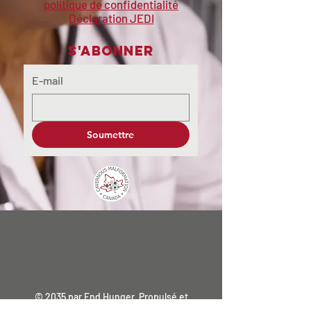
politique de confidentialité
Déclaration JEDI
S'abonner
E-mail
Soumettre
contactus@cavernousmalformat
ion.ca
© 2035 par End Hunger. Propulsé et
sécurisé par
Wix.