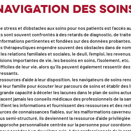
Navigation des soin
e stress et d'obstacles aux soins pour nos patients est l'accès a
ts sont souvent confrontés à des retards de diagnostic, de trait
 informations pertinentes et fondées sur des données probantes
ions thérapeutiques engendre souvent des obstacles dans de no
 relations familiales et sociales, le deuil, l'emploi, les revenus, 
sions importantes de vie, les besoins en soins, l'isolement, etc.
fficiles de leur vie, alors qu’ils peuvent également ressentir d
ressants.
essources d'aide à leur disposition, les navigateurs de soins re
leur famille pour écouter leur parcours de soins et établir des 
e grande capacité à déceler les lacunes dans le plan de soins act
placent jamais les conseils médicaux des professionnels de la san
ifient les informations et fournissent des ressources et des re
urces de connaissances fiables, sur les malformations caverne
us semi-structuré, ils deviennent la ressource d'aide privilég
approche personnalisée centrée sur la personne pour coordonne
our accéder à un deuxième avis, à des professionnels de la san