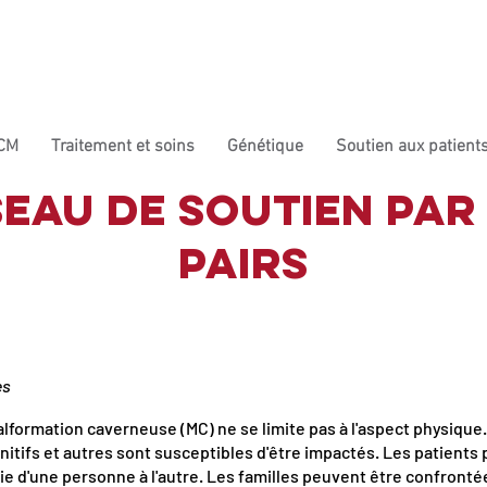
Qui sommes-nous
Conseil d'administration
Renc
Façons de donner
 CM
Traitement et soins
Génétique
Soutien aux patients
eau de soutien par
pairs
es
alformation caverneuse (MC) ne se limite pas à l'aspect physiqu
nitifs et autres sont susceptibles d'être impactés. Les patients
ie d'une personne à l'autre. Les familles peuvent être confrontée