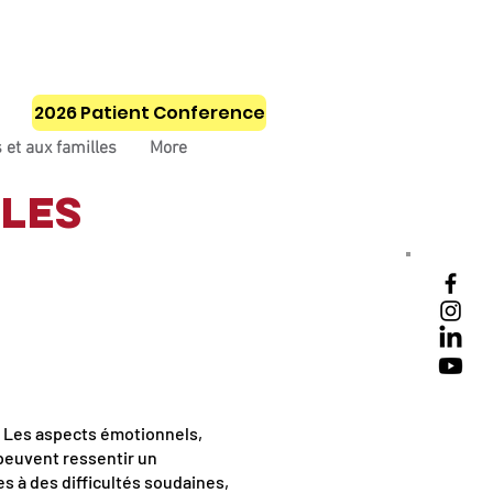
ontrez le conseil consultatif
Événements
2026 Patient Conference
 et aux familles
More
 les
e. Les aspects émotionnels,
 peuvent ressentir un
s à des difficultés soudaines,