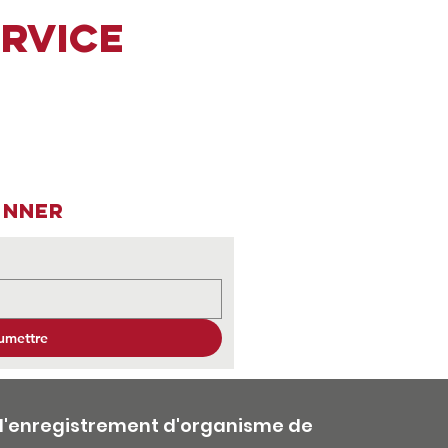
ervice
onner
umettre
'enregistrement d'organisme de