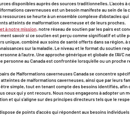
ces disponibles auprès des sources traditionnelles. L'accès à 
malformations caverneuses est un besoin manifeste au sein de l
des ressources se heurte à un ensemble complexe d'obstacles qui
ients atteints de malformation caverneuse et de leurs proches.
 et à notre mission,
notre réseau de soutien par les pairs est conç
ement savoir si ce soutien est perçu comme significatif et util
 unique, combiné aux soins de santé offerts dans sa région, à 
nnaissances sur la maladie. Le niveau et le format du soutien req
e personne à l'autre. Une approche générique et globale de l'AVC 
e personne au Canada est confrontée lorsqu'elle ou un proche r
 pairs de Malformations caverneuses Canada se concentre spéci
atteintes de malformations caverneuses, ainsi que par leurs fam
être simple, tout en tenant compte des besoins identifiés, afin d
tous ceux qui y ont recours. Nous nous engageons à adopter un 
ion et qui s'aligne sur des principes directeurs tels que le respec
 dispose de points d'accès qui répondent aux besoins individuel