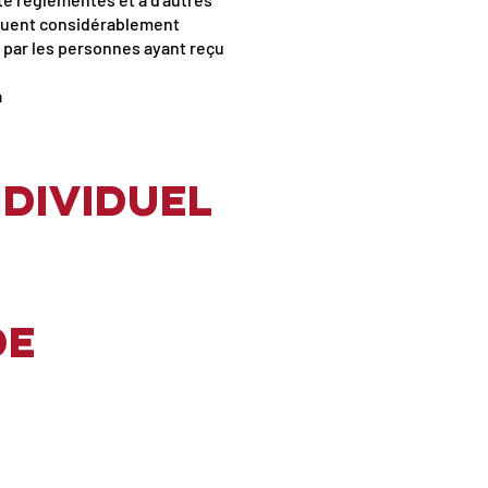
minuent considérablement
 par les personnes ayant reçu
à
ndividuel
de