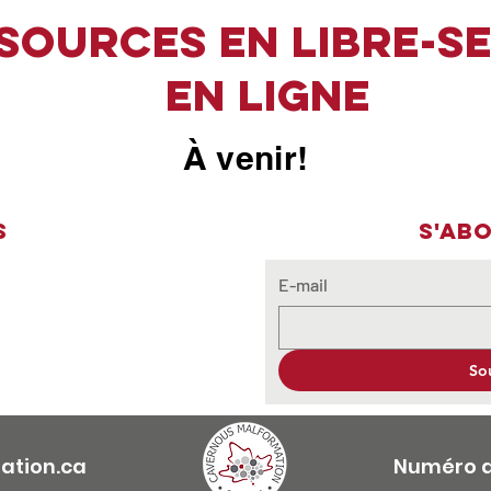
sources en libre-s
en ligne
À venir!
s
S'ab
E-mail
So
tion.ca
Numéro d