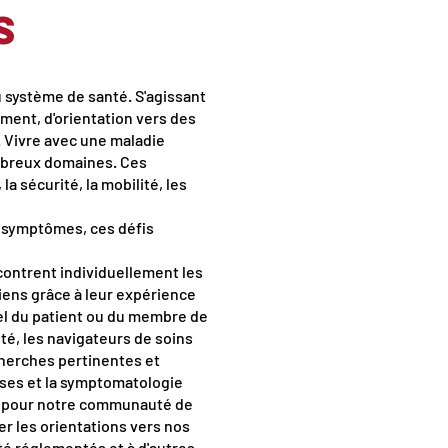
s
u système de santé. S'agissant
ement, d'orientation vers des
. Vivre avec une maladie
mbreux domaines. Ces
la sécurité, la mobilité, les
es symptômes, ces défis
ncontrent individuellement les
liens grâce à leur expérience
uel du patient ou du membre de
té, les navigateurs de soins
cherches pertinentes et
uses et la symptomatologie
iée pour notre communauté de
r les orientations vers nos
té réglementés et à d'autres