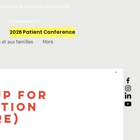
ontrez le conseil consultatif
Événements
2026 Patient Conference
 et aux familles
More
Up for
tion
re)