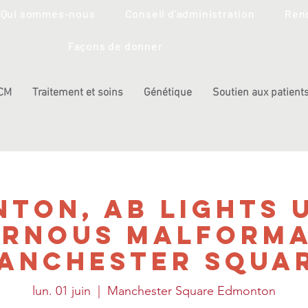
Qui sommes-nous
Conseil d'administration
Renc
Façons de donner
 CM
Traitement et soins
Génétique
Soutien aux patients
ton, AB Lights 
ernous Malforma
anchester Squa
lun. 01 juin
  |  
Manchester Square Edmonton