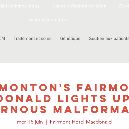
Qui sommes-nous
Conseil d'administration
Renc
Façons de donner
 CM
Traitement et soins
Génétique
Soutien aux patients
monton's Fairm
onald Lights U
ernous Malforma
mer. 18 juin
  |  
Fairmont Hotel Macdonald