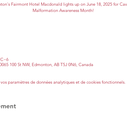
on's Fairmont Hotel Macdonald lights up on June 18, 2025 for Ca
Malformation Awareness Month!
UTC−6
10065 100 St NW, Edmonton, AB T5J 0N6, Canada
vos paramètres de données analytiques et de cookies fonctionnels.
ement