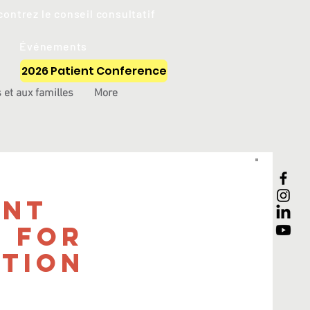
ontrez le conseil consultatif
Événements
2026 Patient Conference
 et aux familles
More
ont
p for
tion