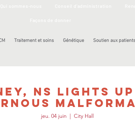
Qui sommes-nous
Conseil d'administration
Renc
Façons de donner
 CM
Traitement et soins
Génétique
Soutien aux patients
ney, NS Lights Up
ernous Malforma
jeu. 04 juin
  |  
City Hall