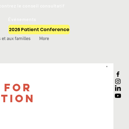
ontrez le conseil consultatif
Événements
2026 Patient Conference
 et aux familles
More
 for
tion