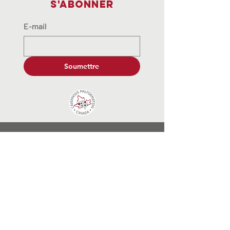
S'abonner
E-mail
Soumettre
contactus@cavernousmalformat
ion.ca
© 2035 par End Hunger. Propulsé et
sécurisé par
Wix.
Numéro d'enregistrement