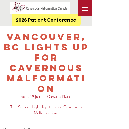
2026 Patient Conference
Vancouver,
BC Lights Up
for
Cavernous
Malformati
on
ven. 19 juin
  |  
Canada Place
The Sails of Light light up for Cavernous
Malformation!