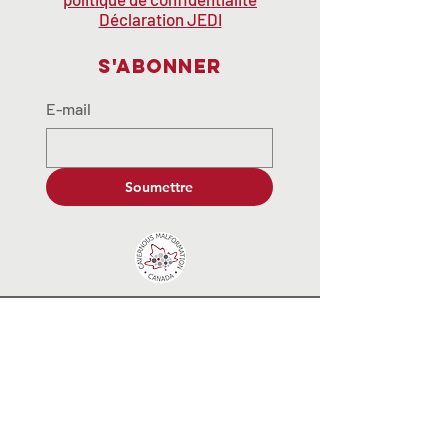
Déclaration JEDI
S'abonner
E-mail
Soumettre
contactus@cavernousmalformat
ion.ca
© 2035 par End Hunger. Propulsé et
sécurisé par
Wix.